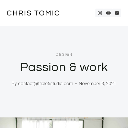
Skip
to
content
DESIGN
Passion & work
By
contact@triple6studio.com
November 3, 2021