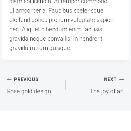
diam sollicitudin. At tempor commodo
ullamcorper a. Faucibus scelerisque
eleifend donec pretium vulputate sapien
nec. Aliquet bibendum enim facilisis
gravida neque convallis. In hendrerit
gravida rutrum quisque.
Post
PREVIOUS
NEXT
navigation
Rose gold design
The joy of art